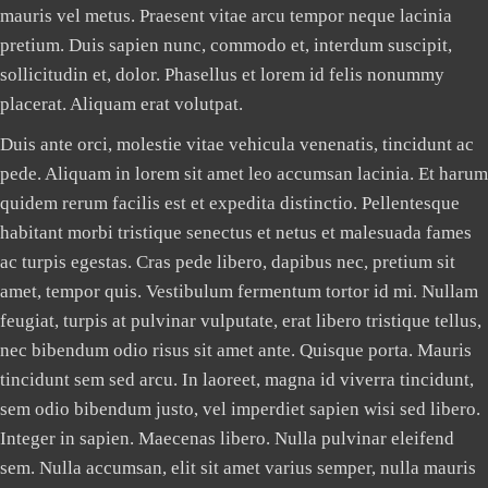
mauris vel metus. Praesent vitae arcu tempor neque lacinia
pretium. Duis sapien nunc, commodo et, interdum suscipit,
sollicitudin et, dolor. Phasellus et lorem id felis nonummy
placerat. Aliquam erat volutpat.
Duis ante orci, molestie vitae vehicula venenatis, tincidunt ac
pede. Aliquam in lorem sit amet leo accumsan lacinia. Et harum
quidem rerum facilis est et expedita distinctio. Pellentesque
habitant morbi tristique senectus et netus et malesuada fames
ac turpis egestas. Cras pede libero, dapibus nec, pretium sit
amet, tempor quis. Vestibulum fermentum tortor id mi. Nullam
feugiat, turpis at pulvinar vulputate, erat libero tristique tellus,
nec bibendum odio risus sit amet ante. Quisque porta. Mauris
tincidunt sem sed arcu. In laoreet, magna id viverra tincidunt,
sem odio bibendum justo, vel imperdiet sapien wisi sed libero.
Integer in sapien. Maecenas libero. Nulla pulvinar eleifend
sem. Nulla accumsan, elit sit amet varius semper, nulla mauris