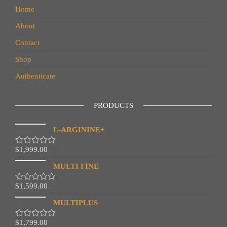
Home
About
Contact
Shop
Authenticate
PRODUCTS
L-ARGININE+
$
1,999.00
R
a
MULTI FINE
t
e
d
$
1,599.00
R
0
a
o
MULTIPLUS
t
u
e
t
d
o
$
1,799.00
R
0
f