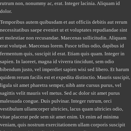
rutrum non, nonummy ac, erat. Integer lacinia. Aliquam id
dolor.
Temporibus autem quibusdam et aut officiis debitis aut rerum
necessitatibus saepe eveniet ut et voluptates repudiandae sint
et molestiae non recusandae. Maecenas sollicitudin. Aliquam
erat volutpat. Maecenas lorem. Fusce tellus odio, dapibus id
fermentum quis, suscipit id erat. Etiam quis quam. Integer in
sapien. In laoreet, magna id viverra tincidunt, sem odio
bibendum justo, vel imperdiet sapien wisi sed libero. Et harum
quidem rerum facilis est et expedita distinctio. Mauris suscipit,
ligula sit amet pharetra semper, nibh ante cursus purus, vel
sagittis velit mauris vel metus. Sed ac dolor sit amet purus
malesuada congue. Duis pulvinar. Integer rutrum, orci
vestibulum ullamcorper ultricies, lacus quam ultricies odio,
vitae placerat pede sem sit amet enim. Ut enim ad minima
veniam, quis nostrum exercitationem ullam corporis suscipit