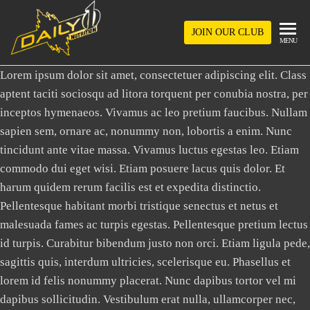
Skip
to
JOIN OUR CLUB
DAILY1NUTRITION
MENU
the
content
Lorem ipsum dolor sit amet, consectetuer adipiscing elit. Class
aptent taciti sociosqu ad litora torquent per conubia nostra, per
inceptos hymenaeos. Vivamus ac leo pretium faucibus. Nullam
sapien sem, ornare ac, nonummy non, lobortis a enim. Nunc
tincidunt ante vitae massa. Vivamus luctus egestas leo. Etiam
commodo dui eget wisi. Etiam posuere lacus quis dolor. Et
harum quidem rerum facilis est et expedita distinctio.
Pellentesque habitant morbi tristique senectus et netus et
malesuada fames ac turpis egestas. Pellentesque pretium lectus
id turpis. Curabitur bibendum justo non orci. Etiam ligula pede,
sagittis quis, interdum ultricies, scelerisque eu. Phasellus et
lorem id felis nonummy placerat. Nunc dapibus tortor vel mi
dapibus sollicitudin. Vestibulum erat nulla, ullamcorper nec,