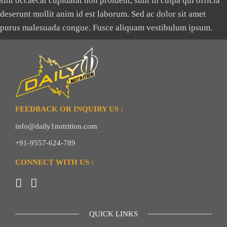
sint occaecat cupidatat non proident, sunt in culpa qui officia
deserunt mollit anim id est laborum. Sed ac dolor sit amet
purus malesuada congue. Fusce aliquam vestibulum ipsum.
FEEDBACK OR INQUIRY US :
info@daily1nutrition.com
+91-9557-624-789
CONNECT WITH US :
QUICK LINKS