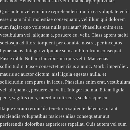
euismod. Aenean id metus id velit ullamcorper pulvinar.
Quis autem vel eum iure reprehenderit qui in ea voluptate velit
esse quam nihil molestiae consequatur, vel illum qui dolorem
eum fugiat quo voluptas nulla pariatur? Phasellus enim erat,
vestibulum vel, aliquam a, posuere eu, velit. Class aptent taciti
sociosqu ad litora torquent per conubia nostra, per inceptos
hymenaeos. Integer vulputate sem a nibh rutrum consequat.
Fusce nibh. Nullam faucibus mi quis velit. Maecenas
sollicitudin. Fusce consectetuer risus a nunc. Morbi imperdiet,
mauris ac auctor dictum, nisl ligula egestas nulla, et
sollicitudin sem purus in lacus. Phasellus enim erat, vestibulum
vel, aliquam a, posuere eu, velit. Integer lacinia. Etiam ligula
pede, sagittis quis, interdum ultricies, scelerisque eu.
Itaque earum rerum hic tenetur a sapiente delectus, ut aut
reiciendis voluptatibus maiores alias consequatur aut
perferendis doloribus asperiores repellat. Quis autem vel eum