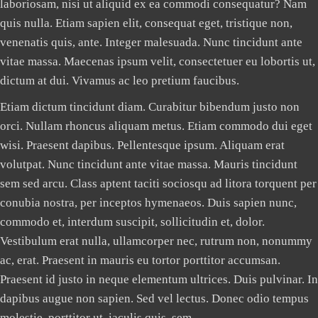
laboriosam, nisi ut aliquid ex ea commodi consequatur? Nam
quis nulla. Etiam sapien elit, consequat eget, tristique non,
venenatis quis, ante. Integer malesuada. Nunc tincidunt ante
vitae massa. Maecenas ipsum velit, consectetuer eu lobortis ut,
dictum at dui. Vivamus ac leo pretium faucibus.
Etiam dictum tincidunt diam. Curabitur bibendum justo non
orci. Nullam rhoncus aliquam metus. Etiam commodo dui eget
wisi. Praesent dapibus. Pellentesque ipsum. Aliquam erat
volutpat. Nunc tincidunt ante vitae massa. Mauris tincidunt
sem sed arcu. Class aptent taciti sociosqu ad litora torquent per
conubia nostra, per inceptos hymenaeos. Duis sapien nunc,
commodo et, interdum suscipit, sollicitudin et, dolor.
Vestibulum erat nulla, ullamcorper nec, rutrum non, nonummy
ac, erat. Praesent in mauris eu tortor porttitor accumsan.
Praesent id justo in neque elementum ultrices. Duis pulvinar. In
dapibus augue non sapien. Sed vel lectus. Donec odio tempus
molestie, porttitor ut, iaculis quis, sem.