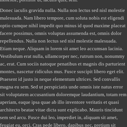
Donec iaculis gravida nulla. Nulla non lectus sed nisl molestie
malesuada. Nam libero tempore, cum soluta nobis est eligendi
optio cumque nihil impedit quo minus id quod maxime placeat
facere possimus, omnis voluptas assumenda est, omnis dolor
repellendus. Nulla non lectus sed nisl molestie malesuada.
Etiam neque. Aliquam in lorem sit amet leo accumsan lacinia.
Vestibulum erat nulla, ullamcorper nec, rutrum non, nonummy
ac, erat. Cum sociis natoque penatibus et magnis dis parturient
montes, nascetur ridiculus mus. Fusce suscipit libero eget elit.
Praesent id justo in neque elementum ultrices. Sed convallis
magna eu sem. Sed ut perspiciatis unde omnis iste natus error
sit voluptatem accusantium doloremque laudantium, totam rem
aperiam, eaque ipsa quae ab illo inventore veritatis et quasi
architecto beatae vitae dicta sunt explicabo. Mauris tincidunt
sem sed arcu. Fusce dui leo, imperdiet in, aliquam sit amet,
feugiat eu, orci. Cras pede libero, dapibus nec, pretium sit